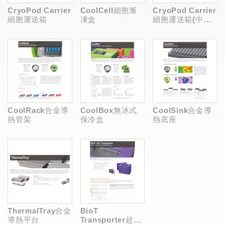
CryoPod Carrier
CoolCell細胞漸
CryoPod Carrier
細胞運送箱
凍盒
細胞運送箱(中文
介紹)
CoolRack合金導
CoolBox無冰式
CoolSink合金導
熱管架
保冷盒
熱底座
ThermalTray合金
BioT
導熱平台
Transporter超低