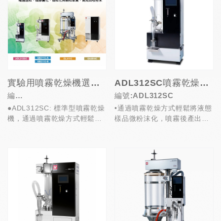
實驗用噴霧乾燥機選購指南
ADL312SC噴霧乾燥機(Spray Dryer)
編
編號:ADL312SC
●ADL312SC: 標準型噴霧乾燥
•通過噴霧乾燥方式輕鬆將液態
號:ADL312SC/GB211C/DL
機，通過噴霧乾燥方式輕鬆將
樣品微粉沫化，噴霧後產出的
411C/GAS510C
液態樣品微粉沫化。
微粉含水率低，不易氧化，無
●GB211C-...
汙染。
•瞬間加熱...