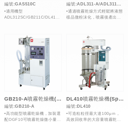
編號:GAS510C
編號:ADL311-A/ADL311S-
•適用機型
•通過噴霧乾燥方式輕鬆將液態
A
ADL312SC/GB211C/DL411C
樣品微粉沫化，噴霧後產出的
•噴霧乾燥機需使用有機溶劑
微粉含水率低，不易氧化，無
時，可搭配此裝置...
汙染。
•低溫乾燥...
GB210-A噴霧乾燥機(Spray Dryer)
DL410噴霧乾燥機(Spray Dryer)
編號:GB210-A
編號:DL410
•高功能型噴霧乾燥機，加裝選
•可造粒粒徑最大達100μｍ，
配OGF10可噴霧乾燥微小量樣
高效回收率的大容量噴霧乾燥
品(可適用最少固態成分0.5g樣
機