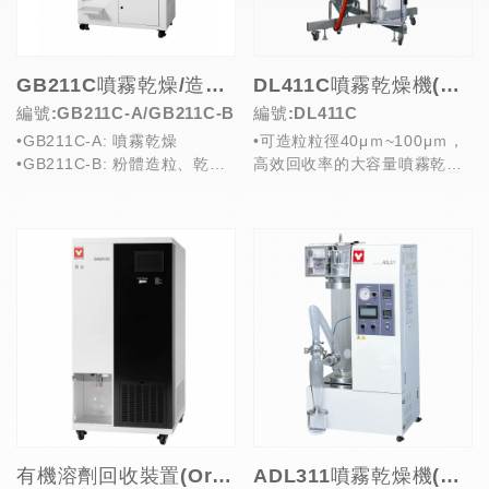
GB211C噴霧乾燥/造粒機(Spray Dryer & Powder Granulating)
DL411C噴霧乾燥機(Spray Dryer)
編號:GB211C-A/GB211C-B
編號:DL411C
•GB211C-A: 噴霧乾燥
•可造粒粒徑40μｍ~100μｍ，
•GB211C-B: 粉體造粒、乾
高效回收率的大容量噴霧乾燥
燥、混合
機
•一機多用設計，透過...
•搭配7吋觸控面板，可切換中/
英/...
有機溶劑回收裝置(Organic Solvent Recovery Units)
ADL311噴霧乾燥機(Spray Dryer)