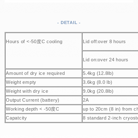
- DETAIL -
Hours of <-50度C cooling
Lid off:over 8 hours
Lid on:over 24 hours
Amount of dry ice required
5.4kg (12.8lb)
Weight empty
3.6kg (8.0 lb)
Weight with dry ice
9.0kg (20.8lb)
Output Current (battery)
2A
Working depth < -50度C
up to 20cm (8 in) from c
Capatcity
8 standard 2-inch cryos