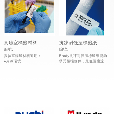
實驗室標籤材料
抗凍耐低溫標籤紙
編號:
編號:
實驗室標籤材料適用：
Brady抗凍耐低溫標籤紙能夠
●冷凍環境
承受極端條件，最低溫度達
●液氮環境
到-196度，標籤耐各種溶劑，
●高壓環境
包括二甲苯、二甲...
●熱水(100℃)槽
●自分層式...