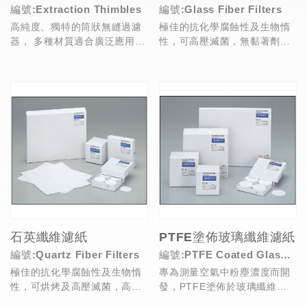
編號:Extraction Thimbles
編號:Glass Fiber Filters
高純度、獨特的筒狀無縫過濾
極佳的抗化學腐蝕性及生物惰
器， 多種材質適合廣泛應用，
性，可高壓滅菌，無黏著劑類
例如脂肪、殺蟲劑及污染物等
型可耐受達500°C高溫，應用
等過濾
於水質 / 空氣污...
石英纖維濾紙
PTFE塗佈玻璃纖維濾紙
編號:Quartz Fiber Filters
編號:PTFE Coated Glass
極佳的抗化學腐蝕性及生物惰
專為測量空氣中粉塵濃度而開
Fiber Filters
性，可烘烤及高壓滅菌，高純
發，PTFE塗佈於玻璃纖維的
度且含極低金屬含量，應用於
結構，形成天然疏水性，受濕