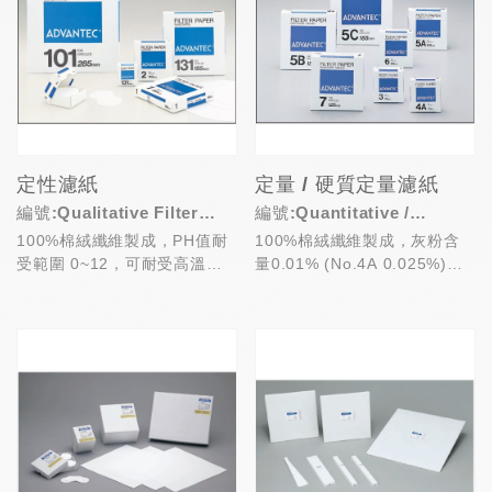
定性濾紙
定量 / 硬質定量濾紙
編號:Qualitative Filter
編號:Quantitative /
100%棉絨纖維製成，PH值耐
100%棉絨纖維製成，灰粉含
Papers
Hardened Filter Papers
受範圍 0~12，可耐受高溫達
量0.01% (No.4A 0.025%)，
120°C，應用於定性分析、過
應用於重量分析、環境監測
濾雜質及去...