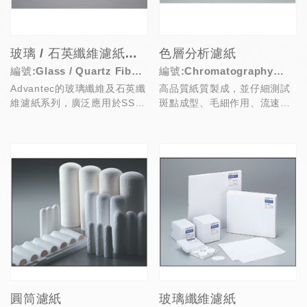
玻璃 / 石英纖維濾紙規格與應用
色層分析濾紙
編號:Glass / Quartz Fiber
編號:Chromatography
Advantec的玻璃纖維及石英纖
高品質紙質製成，並仔細測試
Filters Applications
Papers
維濾紙系列，廣泛應用於SS
斑點成型、毛細作用、流速及
Testing, TSP Testin...
吸收速度，應用於色層 / 電泳 /
墨點分析
圓筒濾紙
玻璃纖維濾紙