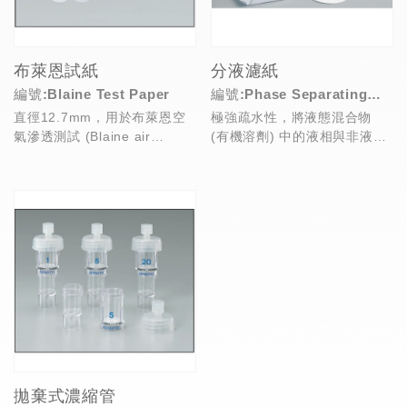
布萊恩試紙
分液濾紙
編號:Blaine Test Paper
編號:Phase Separating
直徑12.7mm，用於布萊恩空
極強疏水性，將液態混合物
Filters
氣滲透測試 (Blaine air
(有機溶劑) 中的液相與非液相
permeation test)設...
分層，二種規格可供選擇：
- No.2S定...
拋棄式濃縮管