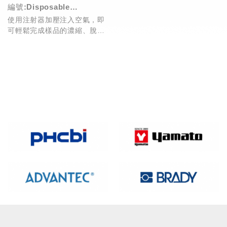
編號:Disposable
使用注射器加壓注入空氣，即
Ultrafilter Units
可輕鬆完成樣品的濃縮、脫鹽
及脫蛋白，濃縮管身為高透明
樹脂，可目視監控過濾狀...