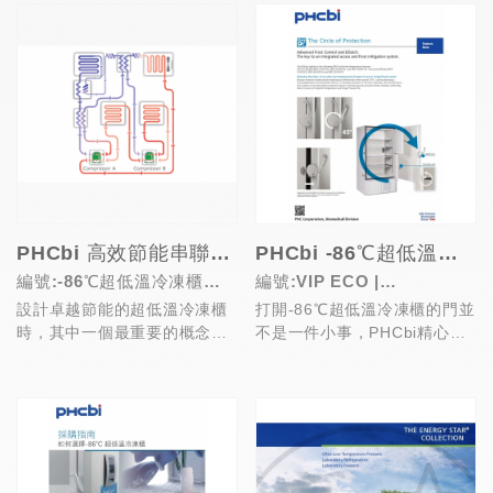
PHCbi 高效節能串聯冷卻系統
PHCbi -86℃超低溫抗霜防衛圈
編號:-86℃超低溫冷凍櫃系
編號:VIP ECO |
設計卓越節能的超低溫冷凍櫃
打開-86℃超低溫冷凍櫃的門並
列
TwinGuard系列
時，其中一個最重要的概念，
不是一件小事，PHCbi精心打
就是高低段迴路之間的熱氣如
造並整合九個獨立部件，共同
何有效率地交換。設計中...
合作形成完美的...