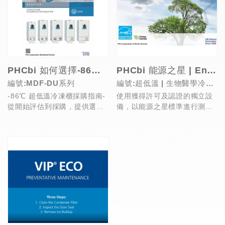
PHCbi 如何選擇-86℃ 超低溫冷凍櫃?
PHCbi 能源之星 | Energy Star 認證系列
編號:MDF-DU系列
編號:超低溫 | 生物醫學冷凍
-86℃ 超低溫冷凍櫃採購指南-
使用獲得許可及認證的獨立設
櫃 | 藥品疫苗冰箱
從開始評估到採購，提供選擇
備，以能源之星標準進行測
超低溫冰箱時最重要的要素!
試，PHCbi (原松下
Panasonic、三洋S...