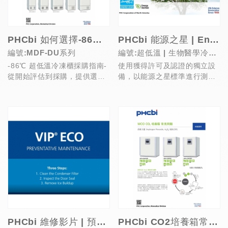
PHCbi 如何選擇-86℃ 超低溫冷凍櫃?
PHCbi 能源之星 | Energy Star 認證系列
編號:MDF-DU系列
編號:超低溫 | 生物醫學冷凍
-86℃ 超低溫冷凍櫃採購指南-
使用獲得許可及認證的獨立設
櫃 | 藥品疫苗冰箱
從開始評估到採購，提供選擇
備，以能源之星標準進行測
超低溫冰箱時最重要的要素!
試，PHCbi (原松下
Panasonic、三洋S...
PHCbi 維修影片 | 預防性保養要點
PHCbi CO2培養箱常見問題