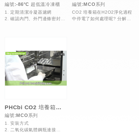
編號:-86°C 超低溫冷凍櫃
編號:MCO系列
1. 定期清潔冷凝器濾網
CO2 培養箱在H2O2淨化過程
2. 確認內門、外門邊條密封良
中停電了如何處理呢? 分解階
好
段完成會有什麼殘留?我應該如
3. 去除結霜
何儲存H2O...
PHCbi CO2 培養箱操作影片
編號:MCO系列
1. 安裝方式
2. 二氧化碳氣體鋼瓶連接
3. 移除內部組件