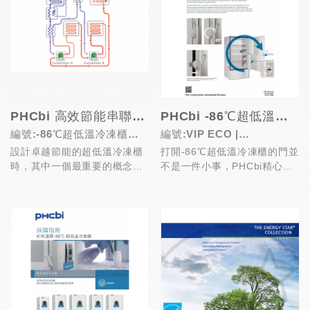
PHCbi 高效節能串聯冷卻系統
PHCbi -86℃超低溫抗霜防衛圈
編號:-86℃超低溫冷凍櫃系
編號:VIP ECO |
設計卓越節能的超低溫冷凍櫃
打開-86℃超低溫冷凍櫃的門並
列
TwinGuard系列
時，其中一個最重要的概念，
不是一件小事，PHCbi精心打
就是高低段迴路之間的熱氣如
造並整合九個獨立部件，共同
何有效率地交換。設計中...
合作形成完美的...