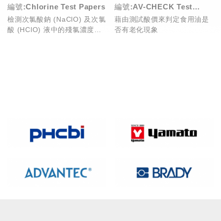
編號:Chlorine Test Papers
編號:AV-CHECK Test
檢測次氯酸鈉 (NaClO) 及次氯
藉由測試酸價來判定食用油是
Papers
酸 (HClO) 液中的殘氯濃度，
否有老化現象
附變色表便於比對濃度