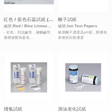
紅色 / 藍色石蕊試紙 (書型 / 紙盒型)
離子試紙
編號:Red / Blue Litmus
編號:Ion Test Papers
- 紅色：判定鹼性，碰觸鹼性
檢測離子濃度及pH值，附變色
Paper (Booklets / Boxes)
液體後變為藍色
表便於比較濃度
- 藍色：判定酸性，碰觸酸性
液體後變為紅色
殘氯試紙
測油老化試紙