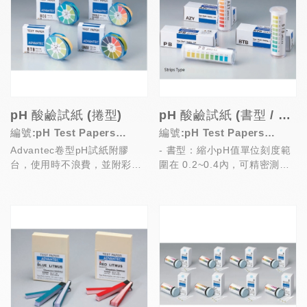
pH 酸鹼試紙 (捲型)
pH 酸鹼試紙 (書型 / 條型)
編號:pH Test Papers
編號:pH Test Papers
Advantec卷型pH試紙附膠
- 書型：縮小pH值單位刻度範
(Rolls)
(Booklets / Strips)
台，使用時不浪費，並附彩色
圍在 0.2~0.4內，可精密測量
對應表，變色鮮明，易於判定
pH值 (UNIV除外)
pH值
- 條型...