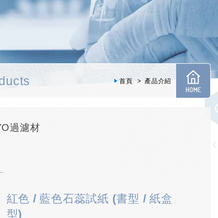
ducts
首頁
產品介紹
OYO過濾材
紅色 / 藍色石蕊試紙 (書型 / 紙盒
型)